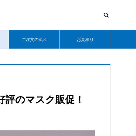

ご注文の流れ
お見積り
施で好評のマスク販促！