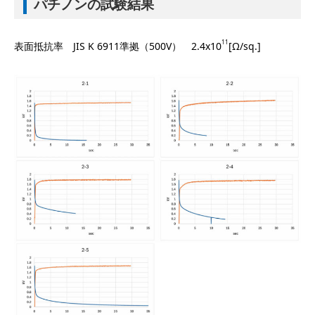
パチノンの試験結果
11
表面抵抗率 JIS K 6911準拠（500V） 2.4x
10
[
Ω
/sq.]