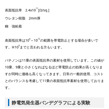
11
表面抵抗率 2.4x
10
[
Ω
/sq.]
ウレタン樹脂 2mm厚
糊 強粘着
4
12
表面抵抗率は
10
～
10
の範囲を帯電防止とする場合が多いで
9
す。※
10
までと言われる方もいます。
パチノンは11乗の表面抵抗率の素材を使用しています。この値が
10乗、9乗と小さくなればなるほど帯電防止の効果が高くなりま
すが同時に価格も高くなってきます。日常の一般的使用、コスト
とのバランスを考慮して11乗の表面抵抗率素材を使用しておりま
す。
静電気発生器バンデグラフによる実験